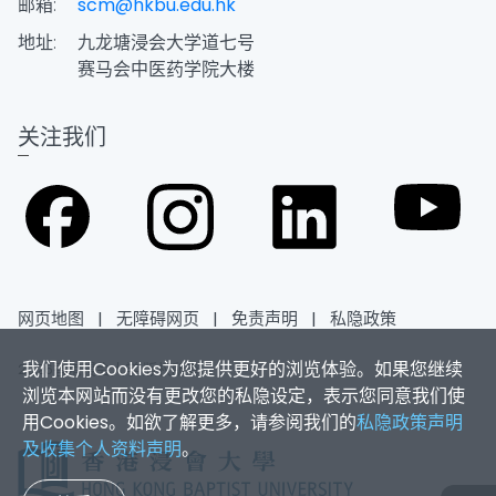
邮箱:
scm@hkbu.edu.hk
地址:
九龙塘浸会大学道七号
赛马会中医药学院大楼
关注我们
网页地图
|
无障碍网页
|
免责声明
|
私隐政策
我们使用Cookies为您提供更好的浏览体验。如果您继续
2026香港浸会大学 版权所有
浏览本网站而没有更改您的私隐设定，表示您同意我们使
用Cookies。如欲了解更多，请参阅我们的
私隐政策声明
及收集个人资料声明
。