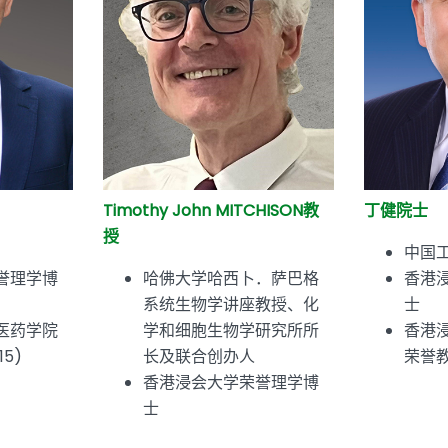
Timothy John MITCHISON教
丁健院士
授
中国
誉理学博
哈佛大学哈西卜．萨巴格
香港
系统生物学讲座教授、化
士
医药学院
学和细胞生物学研究所所
香港
15)
长及联合创办人
荣誉教授
香港浸会大学荣誉理学博
士