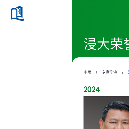
浸大荣
主页
/
专家学者
/
2024