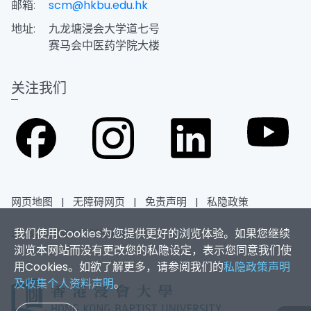
邮箱:
scm@hkbu.edu.hk
地址:
九龙塘浸会大学道七号
赛马会中医药学院大楼
关注我们
网页地图
|
无障碍网页
|
免责声明
|
私隐政策
我们使用Cookies为您提供更好的浏览体验。如果您继续
2026香港浸会大学 版权所有
浏览本网站而没有更改您的私隐设定，表示您同意我们使
用Cookies。如欲了解更多，请参阅我们的
私隐政策声明
及收集个人资料声明
。