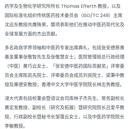
药学及生物化学研究所所长 Thomas Efferth 教授，以及
国际标准化组织传统医药技术委员会（ISO/TC 249）主席
沈远东教授共膺殊荣，奬项表彰他们在推动中医药现代化及
全球发展方面的杰出贡献。
多名政商学界领袖和中医药专家出席典礼，包括张安德慈善
基金董事张敬智先生及张敬慧女士；医院管理局总行政经理
（中医）黄巧云女士、「张安德中医药国际贡献奖」评审委
员会主席陈凯先院士、评审委员会成员刘良院士、梁秉中教
授及果德安教授；香港中文大学中医学院院长林志秀教授。
浸大代表包括校董会暨谘议会司库林子杰先生、常务副校长
黄定发教授、副校长（研究及拓展）暨研究院院长吕爱平教
授、行政副校长暨秘书长邹霭云女士，以及中医药学院院长
李敏教授。