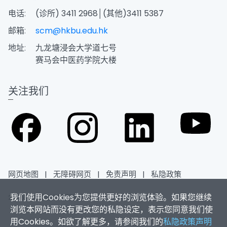
电话:
(诊所) 3411 2968│(其他)3411 5387
邮箱:
scm@hkbu.edu.hk
地址:
九龙塘浸会大学道七号
赛马会中医药学院大楼
关注我们
网页地图
|
无障碍网页
|
免责声明
|
私隐政策
我们使用Cookies为您提供更好的浏览体验。如果您继续
2026香港浸会大学 版权所有
浏览本网站而没有更改您的私隐设定，表示您同意我们使
用Cookies。如欲了解更多，请参阅我们的
私隐政策声明