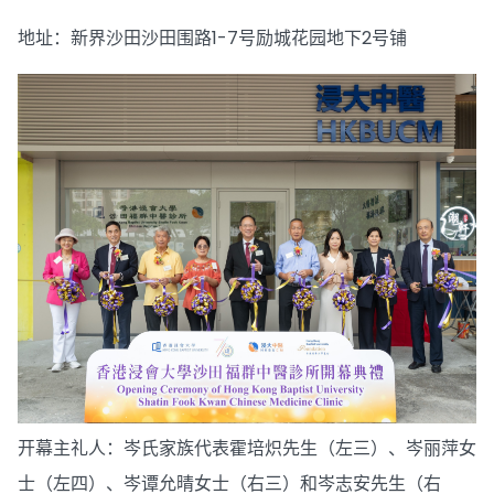
地址：新界沙田沙田围路1-7号励城花园地下2号铺
开幕主礼人：岑氏家族代表霍培炽先生（左三）、岑丽萍女
士（左四）、岑谭允晴女士（右三）和岑志安先生（右