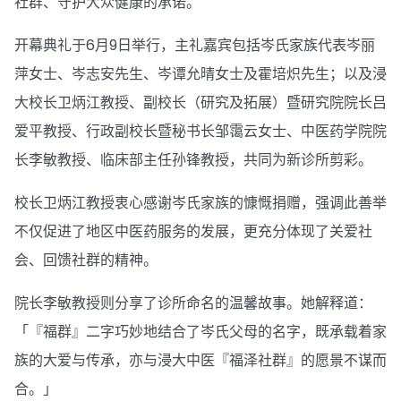
社群、守护大众健康的承诺。
开幕典礼于6月9日举行，主礼嘉宾包括岑氏家族代表岑丽
萍女士、岑志安先生、岑谭允晴女士及霍培炽先生；以及浸
大校长卫炳江教授、副校长（研究及拓展）暨研究院院长吕
爱平教授、行政副校长暨秘书长邹霭云女士、中医药学院院
长李敏教授、临床部主任孙锋教授，共同为新诊所剪彩。
校长卫炳江教授衷心感谢岑氏家族的慷慨捐赠，强调此善举
不仅促进了地区中医药服务的发展，更充分体现了关爱社
会、回馈社群的精神。
院长李敏教授则分享了诊所命名的温馨故事。她解释道：
「『福群』二字巧妙地结合了岑氏父母的名字，既承载着家
族的大爱与传承，亦与浸大中医『福泽社群』的愿景不谋而
合。」