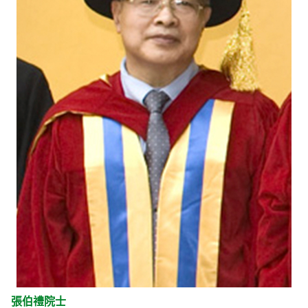
張伯禮院士