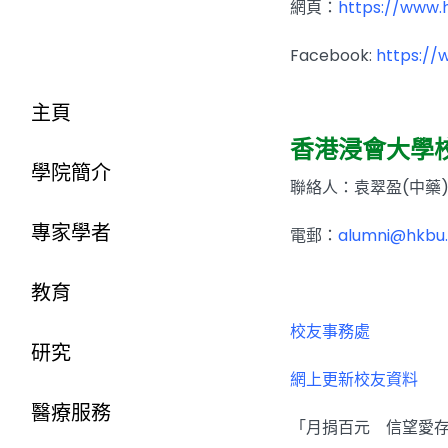
網頁：
https://www.
Facebook:
https:/
主頁
香港浸會大學
學院簡介
聯絡人：袁翠盈(中藥
專家學者
電郵：
alumni@hkbu.
教育
校友事務處
研究
網上更新校友資料
醫療服務
「月捐百元 信望愛