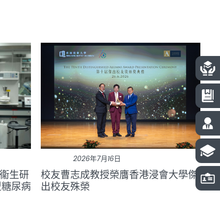
2026年7月16日
衞生研
校友曹志成教授榮膺香港浸會大學傑
型糖尿病
出校友殊榮