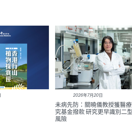
日
2026年7月20日
未病先防：關曉儀教授獲醫療
究基金撥款 研究更早識別二
風險