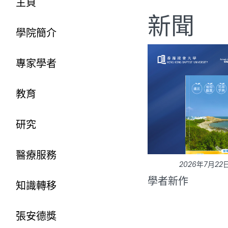
主頁
新聞
學院簡介
專家學者
教育
研究
醫療服務
2026年7月22
學者新作
知識轉移
張安德獎