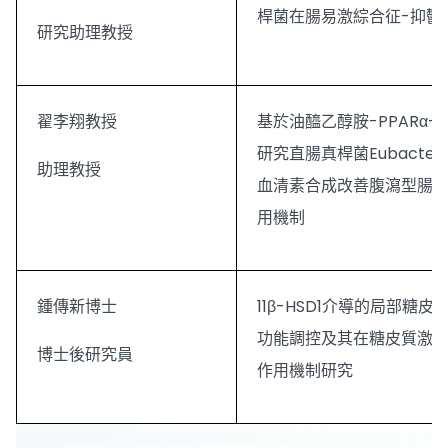
桿菌在腸易激綜合征-抑鬱
研究助理教授
翟李翔教授
基於油醯乙醇胺-PPARα-p
研究直腸真桿菌Eubacteriu
助理教授
血清素合成改善腹瀉型腸
用機制
鍾傳新博士
11β-HSD1介導的局部糖
功能調控及其在糖皮質激
博士後研究員
作用機制研究