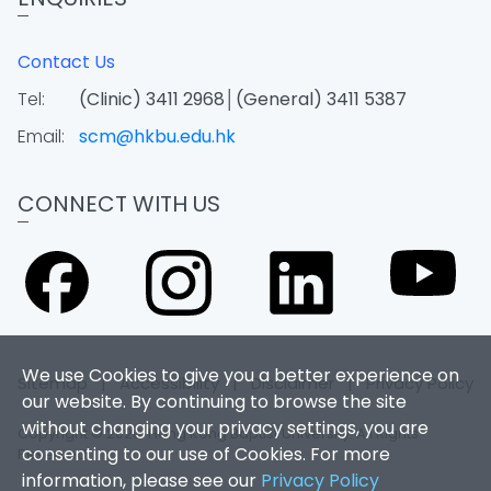
Contact Us
Tel:
(Clinic) 3411 2968│(General) 3411 5387
Email:
scm@hkbu.edu.hk
CONNECT WITH US
We use Cookies to give you a better experience on
Sitemap
|
Accessibility
|
Disclaimer
|
Privacy Policy
our website. By continuing to browse the site
without changing your privacy settings, you are
Copyright © 2026. Hong Kong Baptist University. All Rights
consenting to our use of Cookies. For more
Reserved.
information, please see our
Privacy Policy