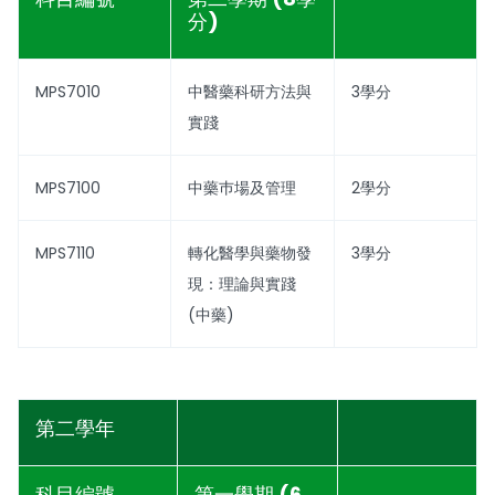
分)
MPS7010
中醫藥科研方法與
3學分
實踐
MPS7100
中藥巿場及管理
2學分
MPS7110
轉化醫學與藥物發
3學分
現：理論與實踐
(中藥)
第二學年
科目編號
第一學期 (6