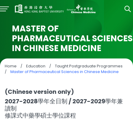
MASTER OF
PHARMACEUTICAL SCIENCES
IN CHINESE MEDICINE
Home
/
Education
/
Taught Postgraduate Programmes
/
Master of Pharmaceutical Sciences in Chinese Medicine
(Chinese version only)
2027-2028學年全日制 / 2027-2029學年兼
讀制
修課式中藥學碩士學位課程