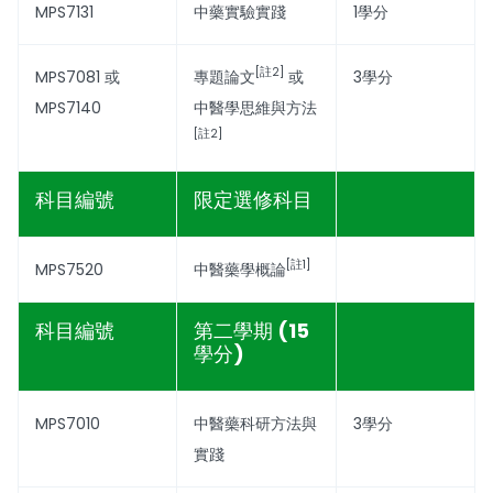
MPS7131
中藥實驗實踐
1學分
[註2]
MPS7081 或
專題論文
或
3學分
MPS7140
中醫學思維與方法
[註2]
科目編號
限定選修科目
[註1]
MPS7520
中醫藥學概論
科目編號
第二學期 (15
學分)
MPS7010
中醫藥科研方法與
3學分
實踐