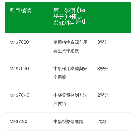
科目編號
第一學期 (14
學分) +限定
[註1]
選修科目
MPS7020
藥用植物資源利用
3學分
與生藥學進展
MPS7030
中藥作用機理與安
3學分
全用藥
MPS7040
中藥質量控制方法
2學分
與技術
MPS7120
中藥製劑學進階
2學分