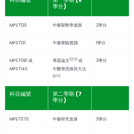
學分)
MPS7120
中藥製劑學進階
2學分
MPS7131
中藥實驗實踐
1學分
[註2]
MPS7081 或
專題論文
或
3學分
MPS7140
中醫學思維與方法
[註2]
科目編號
第二學期 (7
學分)
MPS7070
中藥研究進展
3學分