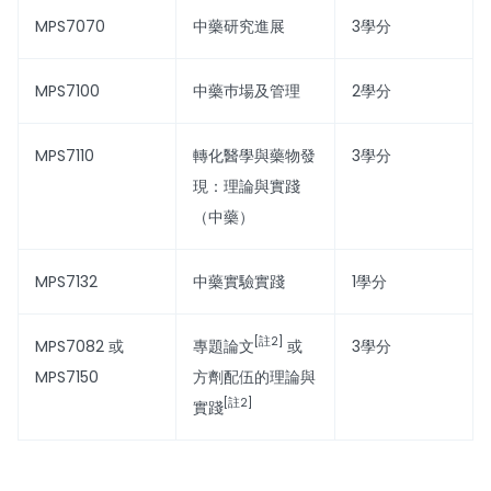
MPS7070
中藥研究進展
3學分
MPS7100
中藥巿場及管理
2學分
MPS7110
轉化醫學與藥物發
3學分
現：理論與實踐
（中藥）
MPS7132
中藥實驗實踐
1學分
[註2]
MPS7082 或
專題論文
或
3學分
MPS7150
方劑配伍的理論與
[註2]
實踐