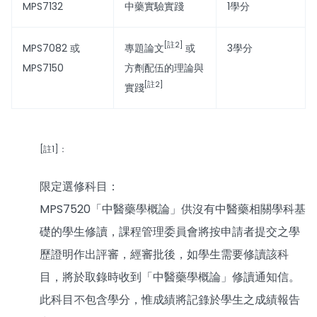
MPS7132
中藥實驗實踐
1學分
[註2]
MPS7082 或
專題論文
或
3學分
MPS7150
方劑配伍的理論與
[註2]
實踐
[註1]：
限定選修科目：
MPS7520「中醫藥學概論」供沒有中醫藥相關學科基
礎的學生修讀，課程管理委員會將按申請者提交之學
歷證明作出評審，經審批後，如學生需要修讀該科
目，將於取錄時收到「中醫藥學概論」修讀通知信。
此科目不包含學分，惟成績將記錄於學生之成績報告