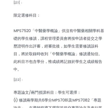
[註1]：
限定選修科目：
MPS7520「中醫藥學概論」供沒有中醫藥相關學科基
礎的學生修讀，課程管理委員會將按申請者提交之學
歷證明作出評審，經審批後，如學生需要修讀該科
目，將於取錄時收到「中醫藥學概論」修讀通知信。
此科目不包含學分，惟成績將記錄於學生之成績報告
中。
[註2]：
專題論文/兩門授課科目：學生可選擇：
(i) 修讀兩學期共6學分MPS7081及MPS7082「專題
論文」，在導師指導下撰寫並提交專題論文及進行答