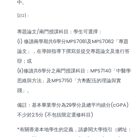
中。
[註2]：
專題論文/兩門授課科目：學生可選擇：
(i) 修讀兩學期共6學分MPS7081及MPS7082「專題
論文」，在導師指導下撰寫並提交專題論文及進行答
辯；或
(ii)修讀共6學分之兩門授課科目：MPS7140「中醫學
思維與方法」及MPS7150「方劑配伍的理論與實
踐」。
備註：基本畢業學分為29學分及總平均績分(cGPA)
不少於2.5分 (不包括限定選修科目)
*有關香港本地學生的定義，請參閱大學指引（網址：