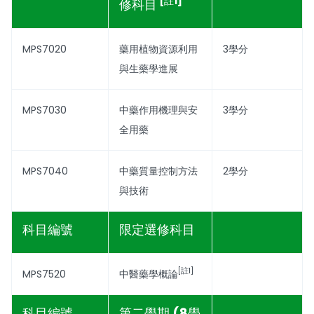
[註1]
修科目
MPS7020
藥用植物資源利用
3學分
與生藥學進展
MPS7030
中藥作用機理與安
3學分
全用藥
MPS7040
中藥質量控制方法
2學分
與技術
科目編號
限定選修科目
[註1]
MPS7520
中醫藥學概論
科目編號
第二學期 (8學