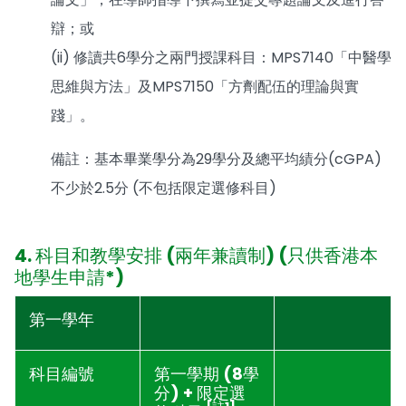
辯；或
(ii) 修讀共6學分之兩門授課科目：MPS7140「中醫學
思維與方法」及MPS7150「方劑配伍的理論與實
踐」。
備註：基本畢業學分為29學分及總平均績分(cGPA)
不少於2.5分 (不包括限定選修科目)
4. 科目和教學安排 (兩年兼讀制) (只供香港本
地學生申請*)
第一學年
科目編號
第一學期 (8學
分) + 限定選