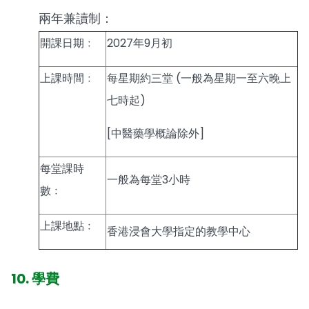
兩年兼讀制：
開課日期﹕
2027年9月初
上課時間﹕
每星期約三堂 (一般為星期一至六晚上
七時起)
[中醫藥學概論除外]
每堂課時
一般為每堂3小時
數﹕
上課地點﹕
香港浸會大學指定的教學中心
10. 學費